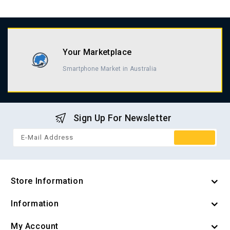
Easy to Buy & Return
alia
Single Click to Buy & Return
Sign Up For Newsletter
Store Information
Information
My Account