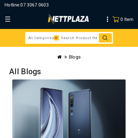
Hotline:
07 3067 0603
0 Item
Blogs
All Blogs